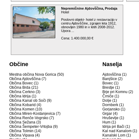
Nepremičnine Ajdovščina, Prodaja
Hotel
Poslovni objekt- hotel z restavracijo v
centru Ajdovščine, zgrajen leta 1912,
obnovljen 1980 in v letih 2008-2012.
Upora ...
Cena: 1.400.000,00 €
Občine
Naselja
Mestna občina Nova Gorica (50)
Ajdovščina (1)
Občina Ajdovščina (7)
Banjšice (2)
Občina Bovec (1)
Bovec (1)
Občina Brda (21)
Brestje (1)
Občina Cerkno (3)
Brje pri Komnu (2)
Občina Idrija (1)
Črniče (1)
Občina Kanal ob Soči (9)
Dolje (1)
Občina Kobarid (4)
Dornberk (1)
Občina Komen (10)
Gorjansko (1)
Občina Miren-Kostanjevica (7)
Grgar (4)
Občina Renče-Vogrsko (7)
Hruševlje (1)
Občina Sežana (3)
Hum (1)
Občina Šempeter-Vrtojba (9)
Idrija pri Bači (1)
Občina Tolmin (14)
Kal nad Kanalom (1)
Občina Vipava (4)
Kanalski Lom (1)