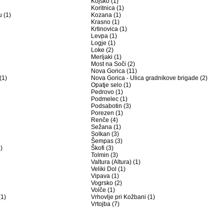
Kojsko (1)
Koritnica (1)
 (1)
Kozana (1)
Krasno (1)
Krtinovica (1)
Levpa (1)
Logje (1)
Loke (2)
Merljaki (1)
Most na Soči (2)
Nova Gorica (11)
(1)
Nova Gorica - Ulica gradnikove brigade (2)
Opatje selo (1)
Pedrovo (1)
Podmelec (1)
Podsabotin (3)
Porezen (1)
Renče (4)
Sežana (1)
Solkan (3)
Šempas (3)
)
Škofi (3)
Tolmin (3)
Valtura (Altura) (1)
Veliki Dol (1)
Vipava (1)
Vogrsko (2)
Volče (1)
(1)
Vrhovlje pri Kožbani (1)
Vrtojba (7)