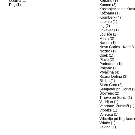
Opatija (1)
Kobarid (1)
Pulj (1)
Komen (3)
Kostanjevica na Krasu
Kožbana (1)
Kromberk (4)
Labinje (1)
Lig (2)
Lokavec (1)
Lovišče (2)
Miren (3)
Nanos (1)
Nova Gorica - Kare 8 
Nozno (1)
Osek (1)
Plave (2)
Podnanos (1)
Poljane (1)
Prvačina (4)
Rožna Dolina (3)
Skrilje (1)
Stara Gora (3)
Šempeter pri Gorici (2
Šlovrenc (2)
Trnovo pri Gorici (1)
Vedrijan (1)
Veprinac- Zubinići (1)
Vipolže (1)
Vojščica (1)
Vrhovlje pri Kojskem 
Vrtoče (1)
Zavino (1)