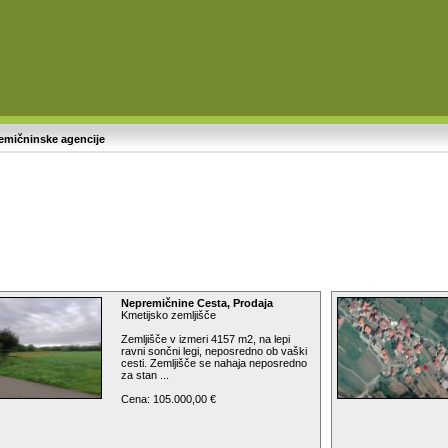
emičninske agencije
Nepremičnine Cesta, Prodaja
Kmetijsko zemljišče
Zemljišče v izmeri 4157 m2, na lepi
ravni sončni legi, neposredno ob vaški
cesti. Zemljišče se nahaja neposredno
za stan ...
Cena: 105.000,00 €