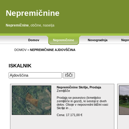
Nepremičnine
Nepremičnine
, občine, naselja
Domov
Nepremičnine
Novogradnja
Nepr
DOMOV
>
NEPREMIČNINE
AJDOVŠČINA
ISKALNIK
Nepremičnine Skrilje, Prodaja
Zemljišče
Prodaja se posestvo (kmetijsko
zemljišče in gozd), ki sestoji iz dveh
delov. Oboje v neposredni bližini vasi
Skrilje in ...
Cena: 17.171,00 €