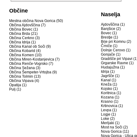
Občine
Naselja
Mestna občina Nova Gorica (50)
Ajdovščina (1)
Občina Ajdovščina (7)
Banjšice (2)
Občina Bovec (1)
Bovec (1)
Občina Brda (21)
Brestje (1)
Občina Cerkno (3)
Brje pri Komnu (2)
Občina Idrija (1)
Črniče (1)
Občina Kanal ob Soči (9)
Dolnje Cerovo (1)
Občina Kobarid (4)
Gonjače (1)
Občina Komen (10)
Gradišče pri Vipavi (1
Občina Miren-Kostanjevica (7)
Grgarske Ravne (1)
Občina Renče-Vogrsko (7)
Hudajužna (1)
Občina Sežana (3)
Idrija (1)
Občina Šempeter-Vrtojba (9)
Jagršče (1)
Občina Tolmin (13)
Kanal (1)
Občina Vipava (4)
Kneža (1)
Opatija (1)
Kojsko (1)
Pulj (1)
Koritnica (1)
Kozana (1)
Krasno (1)
Krtinovica (1)
Levpa (1)
Logje (1)
Loke (2)
Merljaki (1)
Most na Soči (2)
Nova Gorica (11)
Nova Gorica - Ulica g