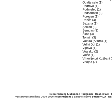
Opatje selo (1)
Pedrovo (1)
Podmelec (1)
Podsabotin (3)
Porezen (1)
Renče (4)
Sežana (1)
Solkan (3)
Šempas (3)
Škofi (3)
Tolmin (3)
Valtura (Altura) (1)
Veliki Dol (1)
Vipava (1)
Vogrsko (2)
Volče (1)
Vrhovlje pri Kožbani (
Vrtojba (7)
Nepremičnine Ljubljana
|
Podnapisi
|
Real estate
|
Vse pravice pridržane 2009-2026
Nepremičnine
| Spletne rešitve
StudioFACA
|
Ne