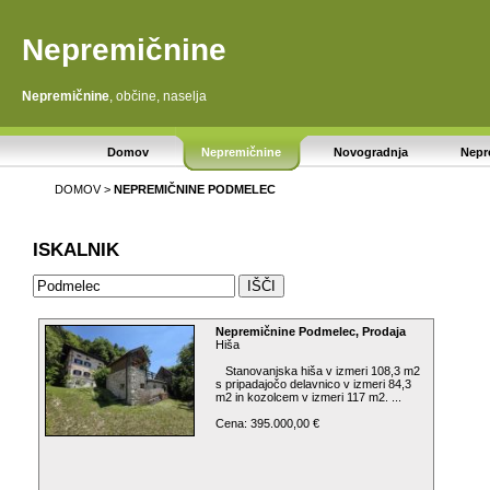
Nepremičnine
Nepremičnine
, občine, naselja
Domov
Nepremičnine
Novogradnja
Nepr
DOMOV
>
NEPREMIČNINE
PODMELEC
ISKALNIK
Nepremičnine Podmelec, Prodaja
Hiša
Stanovanjska hiša v izmeri 108,3 m2
s pripadajočo delavnico v izmeri 84,3
m2 in kozolcem v izmeri 117 m2. ...
Cena: 395.000,00 €