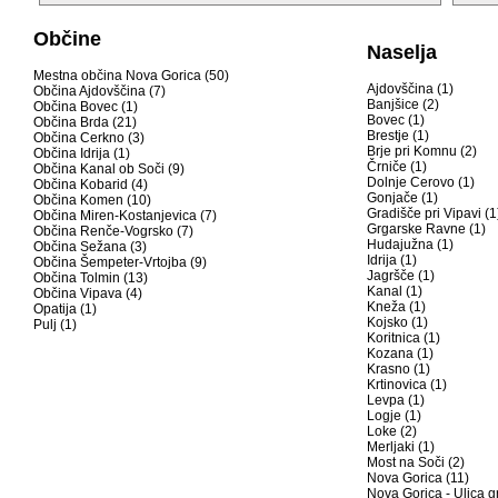
Občine
Naselja
Mestna občina Nova Gorica (50)
Ajdovščina (1)
Občina Ajdovščina (7)
Banjšice (2)
Občina Bovec (1)
Bovec (1)
Občina Brda (21)
Brestje (1)
Občina Cerkno (3)
Brje pri Komnu (2)
Občina Idrija (1)
Črniče (1)
Občina Kanal ob Soči (9)
Dolnje Cerovo (1)
Občina Kobarid (4)
Gonjače (1)
Občina Komen (10)
Gradišče pri Vipavi (1
Občina Miren-Kostanjevica (7)
Grgarske Ravne (1)
Občina Renče-Vogrsko (7)
Hudajužna (1)
Občina Sežana (3)
Idrija (1)
Občina Šempeter-Vrtojba (9)
Jagršče (1)
Občina Tolmin (13)
Kanal (1)
Občina Vipava (4)
Kneža (1)
Opatija (1)
Kojsko (1)
Pulj (1)
Koritnica (1)
Kozana (1)
Krasno (1)
Krtinovica (1)
Levpa (1)
Logje (1)
Loke (2)
Merljaki (1)
Most na Soči (2)
Nova Gorica (11)
Nova Gorica - Ulica g