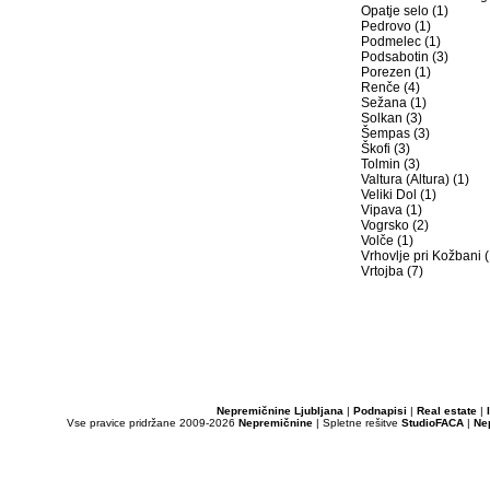
Opatje selo (1)
Pedrovo (1)
Podmelec (1)
Podsabotin (3)
Porezen (1)
Renče (4)
Sežana (1)
Solkan (3)
Šempas (3)
Škofi (3)
Tolmin (3)
Valtura (Altura) (1)
Veliki Dol (1)
Vipava (1)
Vogrsko (2)
Volče (1)
Vrhovlje pri Kožbani (
Vrtojba (7)
Nepremičnine Ljubljana
|
Podnapisi
|
Real estate
|
Vse pravice pridržane 2009-2026
Nepremičnine
| Spletne rešitve
StudioFACA
|
Ne