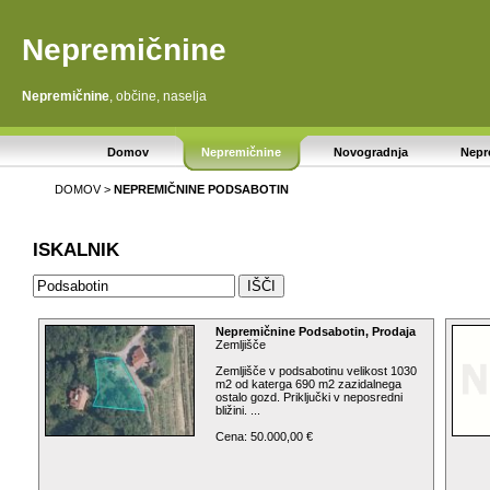
Nepremičnine
Nepremičnine
, občine, naselja
Domov
Nepremičnine
Novogradnja
Nepr
DOMOV
>
NEPREMIČNINE
PODSABOTIN
ISKALNIK
Nepremičnine Podsabotin, Prodaja
Zemljišče
Zemljišče v podsabotinu velikost 1030
m2 od katerga 690 m2 zazidalnega
ostalo gozd. Priključki v neposredni
bližini. ...
Cena: 50.000,00 €