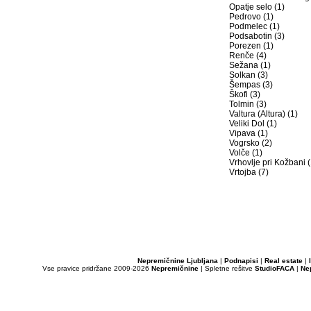
Opatje selo (1)
Pedrovo (1)
Podmelec (1)
Podsabotin (3)
Porezen (1)
Renče (4)
Sežana (1)
Solkan (3)
Šempas (3)
Škofi (3)
Tolmin (3)
Valtura (Altura) (1)
Veliki Dol (1)
Vipava (1)
Vogrsko (2)
Volče (1)
Vrhovlje pri Kožbani (
Vrtojba (7)
Nepremičnine Ljubljana
|
Podnapisi
|
Real estate
|
Vse pravice pridržane 2009-2026
Nepremičnine
| Spletne rešitve
StudioFACA
|
Ne