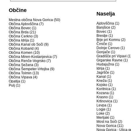
Občine
Naselja
Mestna občina Nova Gorica (50)
Ajdovščina (1)
Občina Ajdovščina (7)
Banjšice (2)
Občina Bovec (1)
Bovec (1)
Občina Brda (21)
Brestje (1)
Občina Cerkno (3)
Brje pri Komnu (2)
Občina Idrija (1)
Črniče (1)
Občina Kanal ob Soči (9)
Dolnje Cerovo (1)
Občina Kobarid (4)
Gonjače (1)
Občina Komen (10)
Gradišče pri Vipavi (1
Občina Miren-Kostanjevica (7)
Grgarske Ravne (1)
Občina Renče-Vogrsko (7)
Hudajužna (1)
Občina Sežana (3)
Idrija (1)
Občina Šempeter-Vrtojba (9)
Jagršče (1)
Občina Tolmin (13)
Kanal (1)
Občina Vipava (4)
Kneža (1)
Opatija (1)
Kojsko (1)
Pulj (1)
Koritnica (1)
Kozana (1)
Krasno (1)
Krtinovica (1)
Levpa (1)
Logje (1)
Loke (2)
Merljaki (1)
Most na Soči (2)
Nova Gorica (11)
Nova Gorica - Ulica g