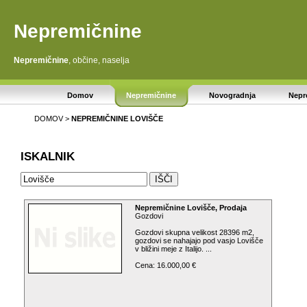
Nepremičnine
Nepremičnine
, občine, naselja
Domov
Nepremičnine
Novogradnja
Nepr
DOMOV
>
NEPREMIČNINE
LOVIŠČE
ISKALNIK
Nepremičnine Lovišče, Prodaja
Gozdovi
Gozdovi skupna velikost 28396 m2,
gozdovi se nahajajo pod vasjo Lovišče
v bližini meje z Italijo. ...
Cena: 16.000,00 €