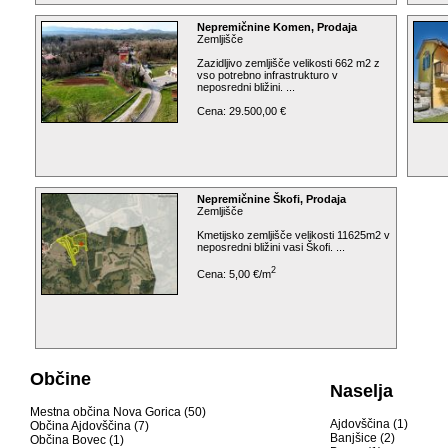
Nepremičnine Komen, Prodaja
Zemljišče
Zazidljivo zemljišče velikosti 662 m2 z
vso potrebno infrastrukturo v
neposredni bližini. ...
Cena: 29.500,00 €
Nepremičnine Škofi, Prodaja
Zemljišče
Kmetijsko zemljišče velikosti 11625m2 v
neposredni bližini vasi Škofi. ...
2
Cena: 5,00 €/m
Občine
Naselja
Mestna občina Nova Gorica (50)
Ajdovščina (1)
Občina Ajdovščina (7)
Banjšice (2)
Občina Bovec (1)