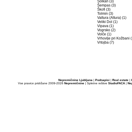
Solkan (3)
Šempas (3)
Škofi (3)
Tolmin (3)
Valtura (Altura) (1)
Veliki Dol (1)
Vipava (1)
Vogrsko (2)
Volče (1)
Vrhovlje pri Kožbani (
Vrtojba (7)
Nepremičnine Ljubljana
|
Podnapisi
|
Real estate
|
Vse pravice pridržane 2009-2026
Nepremičnine
| Spletne rešitve
StudioFACA
|
Ne