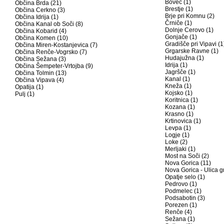
Bovec (1)
Občina Brda (21)
Brestje (1)
Občina Cerkno (3)
Brje pri Komnu (2)
Občina Idrija (1)
Črniče (1)
Občina Kanal ob Soči (8)
Dolnje Cerovo (1)
Občina Kobarid (4)
Gonjače (1)
Občina Komen (10)
Gradišče pri Vipavi (1
Občina Miren-Kostanjevica (7)
Grgarske Ravne (1)
Občina Renče-Vogrsko (7)
Hudajužna (1)
Občina Sežana (3)
Idrija (1)
Občina Šempeter-Vrtojba (9)
Jagršče (1)
Občina Tolmin (13)
Kanal (1)
Občina Vipava (4)
Kneža (1)
Opatija (1)
Kojsko (1)
Pulj (1)
Koritnica (1)
Kozana (1)
Krasno (1)
Krtinovica (1)
Levpa (1)
Logje (1)
Loke (2)
Merljaki (1)
Most na Soči (2)
Nova Gorica (11)
Nova Gorica - Ulica g
Opatje selo (1)
Pedrovo (1)
Podmelec (1)
Podsabotin (3)
Porezen (1)
Renče (4)
Sežana (1)