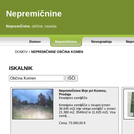
Nepremičnine
Nepremičnine
, občine, naselja
Domov
Nepremičnine
Novogradnja
Nepr
DOMOV
>
NEPREMIČNINE
OBČINA KOMEN
ISKALNIK
Nepremičnine Brje pri Komnu,
Prodaja
Kmetijsko zemljišče
Kmetijsko zemljišče v skupni izmeri
36.645 m2( trije sklopi zemljišč v izmeri
21.380 m2, 3540m2 in 11.625 m2). Vsa
zemlj ...
Cena: 73.090,00 €