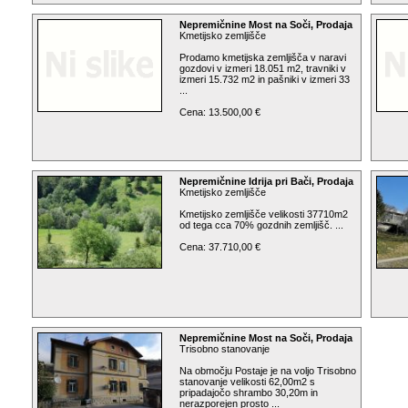
Nepremičnine Most na Soči, Prodaja
Kmetijsko zemljišče
Prodamo kmetijska zemljišča v naravi
gozdovi v izmeri 18.051 m2, travniki v
izmeri 15.732 m2 in pašniki v izmeri 33
...
Cena: 13.500,00 €
Nepremičnine Idrija pri Bači, Prodaja
Kmetijsko zemljišče
Kmetijsko zemljišče velikosti 37710m2
od tega cca 70% gozdnih zemljišč. ...
Cena: 37.710,00 €
Nepremičnine Most na Soči, Prodaja
Trisobno stanovanje
Na območju Postaje je na voljo Trisobno
stanovanje velikosti 62,00m2 s
pripadajočo shrambo 30,20m in
nerazporejen prosto ...