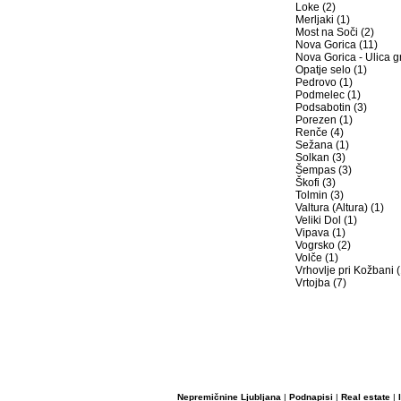
Loke (2)
Merljaki (1)
Most na Soči (2)
Nova Gorica (11)
Nova Gorica - Ulica g
Opatje selo (1)
Pedrovo (1)
Podmelec (1)
Podsabotin (3)
Porezen (1)
Renče (4)
Sežana (1)
Solkan (3)
Šempas (3)
Škofi (3)
Tolmin (3)
Valtura (Altura) (1)
Veliki Dol (1)
Vipava (1)
Vogrsko (2)
Volče (1)
Vrhovlje pri Kožbani (
Vrtojba (7)
Nepremičnine Ljubljana
|
Podnapisi
|
Real estate
|