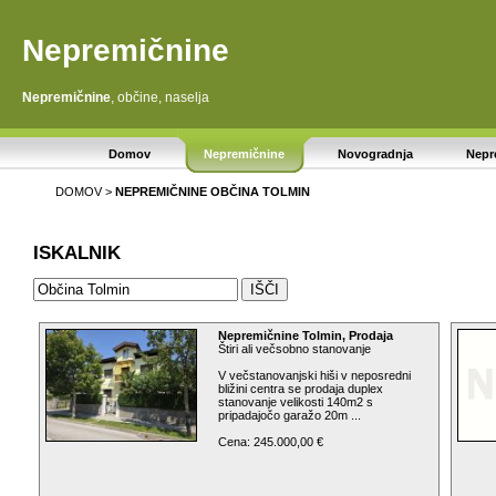
Nepremičnine
Nepremičnine
, občine, naselja
Domov
Nepremičnine
Novogradnja
Nepr
DOMOV
>
NEPREMIČNINE
OBČINA TOLMIN
ISKALNIK
Nepremičnine Tolmin, Prodaja
Štiri ali večsobno stanovanje
V večstanovanjski hiši v neposredni
bližini centra se prodaja duplex
stanovanje velikosti 140m2 s
pripadajočo garažo 20m ...
Cena: 245.000,00 €