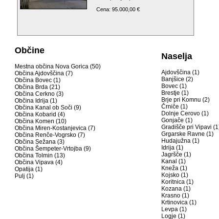
Cena: 95.000,00 €
Občine
Naselja
Mestna občina Nova Gorica (50)
Ajdovščina (1)
Občina Ajdovščina (7)
Banjšice (2)
Občina Bovec (1)
Bovec (1)
Občina Brda (21)
Brestje (1)
Občina Cerkno (3)
Brje pri Komnu (2)
Občina Idrija (1)
Črniče (1)
Občina Kanal ob Soči (9)
Dolnje Cerovo (1)
Občina Kobarid (4)
Gonjače (1)
Občina Komen (10)
Gradišče pri Vipavi (1
Občina Miren-Kostanjevica (7)
Grgarske Ravne (1)
Občina Renče-Vogrsko (7)
Hudajužna (1)
Občina Sežana (3)
Idrija (1)
Občina Šempeter-Vrtojba (9)
Jagršče (1)
Občina Tolmin (13)
Kanal (1)
Občina Vipava (4)
Kneža (1)
Opatija (1)
Kojsko (1)
Pulj (1)
Koritnica (1)
Kozana (1)
Krasno (1)
Krtinovica (1)
Levpa (1)
Logje (1)