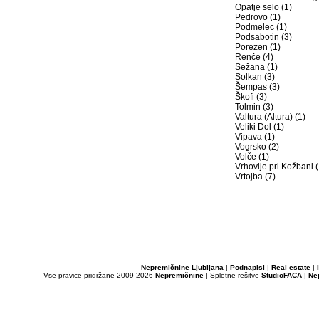
Opatje selo (1)
Pedrovo (1)
Podmelec (1)
Podsabotin (3)
Porezen (1)
Renče (4)
Sežana (1)
Solkan (3)
Šempas (3)
Škofi (3)
Tolmin (3)
Valtura (Altura) (1)
Veliki Dol (1)
Vipava (1)
Vogrsko (2)
Volče (1)
Vrhovlje pri Kožbani (
Vrtojba (7)
Nepremičnine Ljubljana
|
Podnapisi
|
Real estate
|
Vse pravice pridržane 2009-2026
Nepremičnine
| Spletne rešitve
StudioFACA
|
Ne