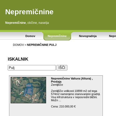
Nepremičnine
Nepremičnine
, občine, naselja
Domov
Nepremičnine
Novogradnja
Nepr
DOMOV
>
NEPREMIČNINE
PULJ
ISKALNIK
Nepremičnine Valtura (Altura) ,
Prodaja
Zemljišče
Zemljišče velikosti 10899 m2 od tega
574m2 namenjeno stanovanjski gradnji.
Vsa infrstruktura v neposredni bližini.
Možn ...
Cena: 210.000,00 €