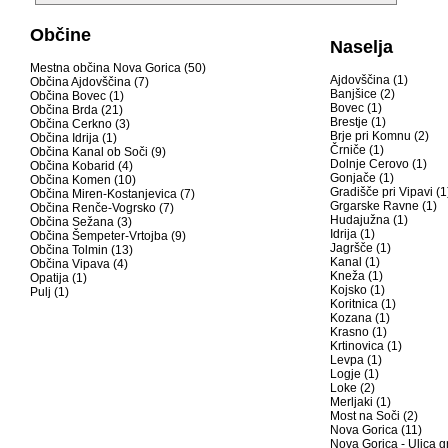
Občine
Naselja
Mestna občina Nova Gorica (50)
Ajdovščina (1)
Občina Ajdovščina (7)
Banjšice (2)
Občina Bovec (1)
Bovec (1)
Občina Brda (21)
Brestje (1)
Občina Cerkno (3)
Brje pri Komnu (2)
Občina Idrija (1)
Črniče (1)
Občina Kanal ob Soči (9)
Dolnje Cerovo (1)
Občina Kobarid (4)
Gonjače (1)
Občina Komen (10)
Gradišče pri Vipavi (1
Občina Miren-Kostanjevica (7)
Grgarske Ravne (1)
Občina Renče-Vogrsko (7)
Hudajužna (1)
Občina Sežana (3)
Idrija (1)
Občina Šempeter-Vrtojba (9)
Jagršče (1)
Občina Tolmin (13)
Kanal (1)
Občina Vipava (4)
Kneža (1)
Opatija (1)
Kojsko (1)
Pulj (1)
Koritnica (1)
Kozana (1)
Krasno (1)
Krtinovica (1)
Levpa (1)
Logje (1)
Loke (2)
Merljaki (1)
Most na Soči (2)
Nova Gorica (11)
Nova Gorica - Ulica g