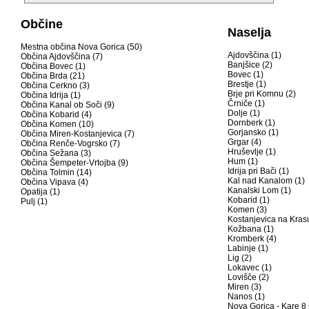
Občine
Naselja
Mestna občina Nova Gorica (50)
Ajdovščina (1)
Občina Ajdovščina (7)
Banjšice (2)
Občina Bovec (1)
Bovec (1)
Občina Brda (21)
Brestje (1)
Občina Cerkno (3)
Brje pri Komnu (2)
Občina Idrija (1)
Črniče (1)
Občina Kanal ob Soči (9)
Dolje (1)
Občina Kobarid (4)
Dornberk (1)
Občina Komen (10)
Gorjansko (1)
Občina Miren-Kostanjevica (7)
Grgar (4)
Občina Renče-Vogrsko (7)
Hruševlje (1)
Občina Sežana (3)
Hum (1)
Občina Šempeter-Vrtojba (9)
Idrija pri Bači (1)
Občina Tolmin (14)
Kal nad Kanalom (1)
Občina Vipava (4)
Kanalski Lom (1)
Opatija (1)
Kobarid (1)
Pulj (1)
Komen (3)
Kostanjevica na Krasu
Kožbana (1)
Kromberk (4)
Labinje (1)
Lig (2)
Lokavec (1)
Lovišče (2)
Miren (3)
Nanos (1)
Nova Gorica - Kare 8 