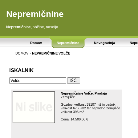
Nepremičnine
Nepremičnine
, občine, naselja
Domov
Nepremičnine
Novogradnja
Nepr
DOMOV
>
NEPREMIČNINE
VOLČE
ISKALNIK
Nepremičnine Volče, Prodaja
Zemljišče
Gozdovi velikost 39107 m2 in pašnik
velikost 6755 m2 ter neplodno zemljišče
velikost 396 m2. ...
Cena: 14.500,00 €