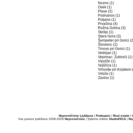
Nozno (1)
Osek (1)
Plave (2)
Podnanos (1)
Poljane (1)
Prvačina (4)
Rožna Dolina (3)
Skrilje (1)
Stara Gora (3)
Šempeter pri Gorici (2
Šlovrenc (2)
Trnovo pri Gorici (1)
Vedrijan (1)
Veprinac- Zubinići (1)
Vipolže (1)
Vojščica (1)
Vrhovlje pri Kojskem 
Vrtoče (1)
Zavino (1)
Nepremičnine Ljubljana
|
Podnapisi
|
Real estate
|
Vse pravice pridržane 2009-2026
Nepremičnine
| Spletne rešitve
StudioFACA
|
Ne