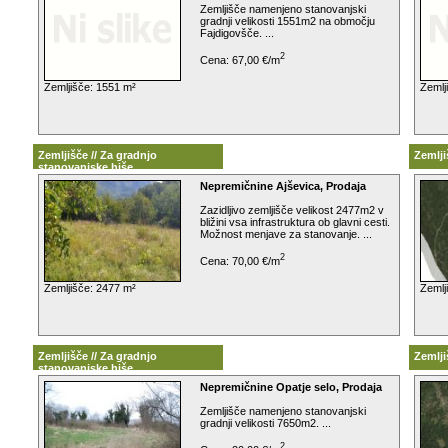
Zemljišče namenjeno stanovanjski
gradnji velikosti 1551m2 na območju
Fajdigovšče. ...
2
Cena: 67,00 €/m
Zemljišče: 1551 m²
Zemlj
Zemljišče // Za gradnjo
Zemlji
stanovanjske hiše
Nepremičnine Ajševica, Prodaja
Zazidljivo zemljišče velikost 2477m2 v
bližini vsa infrastruktura ob glavni cesti.
Možnost menjave za stanovanje. ...
2
Cena: 70,00 €/m
Zemljišče: 2477 m²
Zemlj
Zemljišče // Za gradnjo
Zemlji
stanovanjske hiše
Nepremičnine Opatje selo, Prodaja
Zemljišče namenjeno stanovanjski
gradnji velikosti 7650m2. ...
2