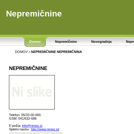
Nepremičnine
Domov
Nepremičnine
Novogradnja
Nepr
DOMOV
>
NEPREMIČNINE
NEPREMIČNINA
NEPREMIČNINE
Telefon: 05/33-00-600
GSM: 041/632-688
E-pošta:
info@renes.si
Spletni naslov:
http://www.renes.si/