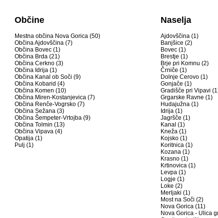
Občine
Naselja
Mestna občina Nova Gorica (50)
Ajdovščina (1)
Občina Ajdovščina (7)
Banjšice (2)
Občina Bovec (1)
Bovec (1)
Občina Brda (21)
Brestje (1)
Občina Cerkno (3)
Brje pri Komnu (2)
Občina Idrija (1)
Črniče (1)
Občina Kanal ob Soči (9)
Dolnje Cerovo (1)
Občina Kobarid (4)
Gonjače (1)
Občina Komen (10)
Gradišče pri Vipavi (1
Občina Miren-Kostanjevica (7)
Grgarske Ravne (1)
Občina Renče-Vogrsko (7)
Hudajužna (1)
Občina Sežana (3)
Idrija (1)
Občina Šempeter-Vrtojba (9)
Jagršče (1)
Občina Tolmin (13)
Kanal (1)
Občina Vipava (4)
Kneža (1)
Opatija (1)
Kojsko (1)
Pulj (1)
Koritnica (1)
Kozana (1)
Krasno (1)
Krtinovica (1)
Levpa (1)
Logje (1)
Loke (2)
Merljaki (1)
Most na Soči (2)
Nova Gorica (11)
Nova Gorica - Ulica g