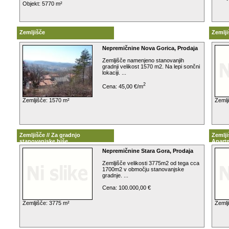
Objekt: 5770 m²
Zemljišče
Zemlji
Nepremičnine Nova Gorica, Prodaja
Zemljišče namenjeno stanovanjih
gradnji velikost 1570 m2. Na lepi sončni
lokaciji. ...
2
Cena: 45,00 €/m
Zemljišče: 1570 m²
Zemlj
Zemljišče // Za gradnjo
Zemlji
stanovanjske hiše
Apart
Nepremičnine Stara Gora, Prodaja
Zemljišče velikosti 3775m2 od tega cca
1700m2 v območju stanovanjske
gradnje. ...
Cena: 100.000,00 €
Zemljišče: 3775 m²
Zemlj