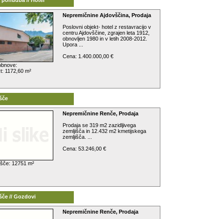
Nepremičnine Ajdovščina, Prodaja
Poslovni objekt- hotel z restavracijo v
centru Ajdovščine, zgrajen leta 1912,
obnovljen 1980 in v letih 2008-2012.
Upora ...
Cena: 1.400.000,00 €
obnove:
t: 1172,60 m²
šče
Nepremičnine Renče, Prodaja
Prodaja se 319 m2 zazidljivega
zemljišča in 12.432 m2 kmetijskega
zemljišča. ...
Cena: 53.246,00 €
išče: 12751 m²
šče // Gozdovi
Nepremičnine Renče, Prodaja