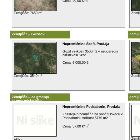
Cena: 20,00 €/m
Zemljišče: 7650 m²
Zemlj
Zemljišče // Gozdovi
Zemlji
Nepremičnine Škofi, Prodaja
Gozd velikosti 3500m2 v neposredni
bližini vasi Škofi. ...
Cena: 6.000,00 €
Zemljišče: 3540 m²
Zemlj
Zemljišče // Za gradnjo
Zemlji
stanovanjske hiše
stanov
Nepremičnine Podsabotin, Prodaja
Zazidvljivo zemljišče na sončni lokaciji v
Podsabotinu velikost 5770 m2. ...
2
Cena: 37,00 €/m
Leto :
Zemlj