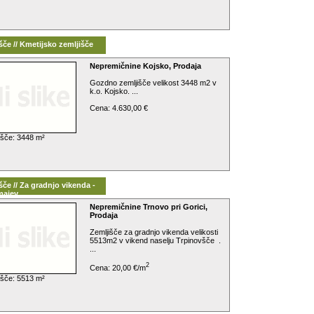
šče // Kmetijsko zemljišče
Nepremičnine Kojsko, Prodaja
Gozdno zemljišče velikost 3448 m2 v
k.o. Kojsko. ...
Cena: 4.630,00 €
išče: 3448 m²
šče // Za gradnjo vikenda -
majev
Nepremičnine Trnovo pri Gorici,
Prodaja
Zemljišče za gradnjo vikenda velikosti
5513m2 v vikend naselju Trpinovšče .
...
2
Cena: 20,00 €/m
išče: 5513 m²