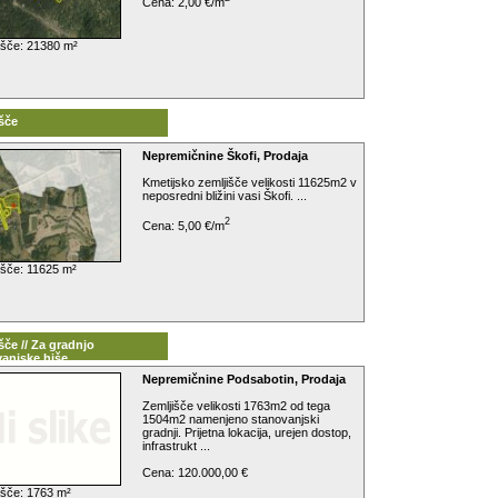
Cena: 2,00 €/m
išče: 21380 m²
šče
Nepremičnine Škofi, Prodaja
Kmetijsko zemljišče velikosti 11625m2 v
neposredni bližini vasi Škofi. ...
2
Cena: 5,00 €/m
išče: 11625 m²
šče // Za gradnjo
anjske hiše
Nepremičnine Podsabotin, Prodaja
Zemljišče velikosti 1763m2 od tega
1504m2 namenjeno stanovanjski
gradnji. Prijetna lokacija, urejen dostop,
infrastrukt ...
Cena: 120.000,00 €
išče: 1763 m²