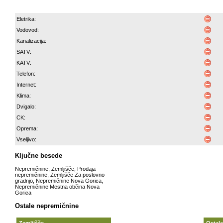
Eletrika:
Vodovod:
Kanalizacija:
SATV:
KATV:
Telefon:
Internet:
Klima:
Dvigalo:
CK:
Oprema:
Vseljivo:
Ključne besede
Nepremičnine
,
Zemljišče
,
Prodaja
nepremičnine
,
Zemljišče Za poslovno
gradnjo
,
Nepremičnine Nova Gorica
,
Nepremičnine Mestna občina Nova
Gorica
Ostale nepremičnine
Zemljišče
Ostala