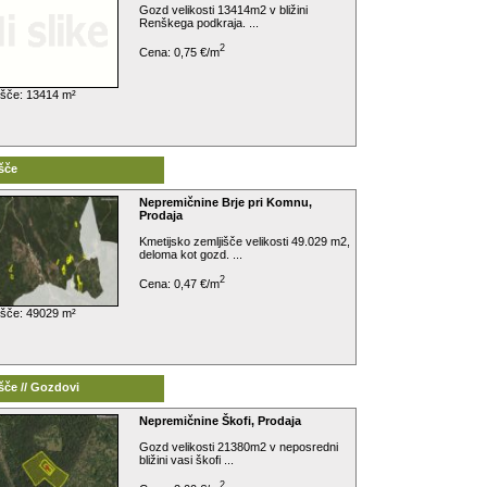
Gozd velikosti 13414m2 v bližini
Renškega podkraja. ...
2
Cena: 0,75 €/m
išče: 13414 m²
šče
Nepremičnine Brje pri Komnu,
Prodaja
Kmetijsko zemljišče velikosti 49.029 m2,
deloma kot gozd. ...
2
Cena: 0,47 €/m
išče: 49029 m²
šče // Gozdovi
Nepremičnine Škofi, Prodaja
Gozd velikosti 21380m2 v neposredni
bližini vasi škofi ...
2