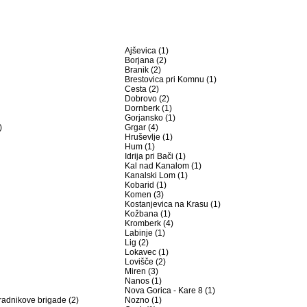
Ajševica (1)
Borjana (2)
Branik (2)
Brestovica pri Komnu (1)
Cesta (2)
Dobrovo (2)
Dornberk (1)
Gorjansko (1)
)
Grgar (4)
Hruševlje (1)
Hum (1)
Idrija pri Bači (1)
Kal nad Kanalom (1)
Kanalski Lom (1)
Kobarid (1)
Komen (3)
Kostanjevica na Krasu (1)
Kožbana (1)
Kromberk (4)
Labinje (1)
Lig (2)
Lokavec (1)
Lovišče (2)
Miren (3)
Nanos (1)
Nova Gorica - Kare 8 (1)
radnikove brigade (2)
Nozno (1)