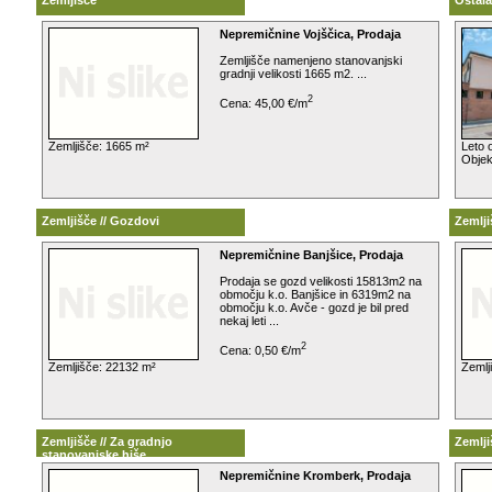
Nepremičnine Vojščica, Prodaja
Zemljišče namenjeno stanovanjski
gradnji velikosti 1665 m2. ...
2
Cena: 45,00 €/m
Zemljišče: 1665 m²
Leto 
Objek
Zemljišče // Gozdovi
Zemlji
Nepremičnine Banjšice, Prodaja
Prodaja se gozd velikosti 15813m2 na
območju k.o. Banjšice in 6319m2 na
območju k.o. Avče - gozd je bil pred
nekaj leti ...
2
Cena: 0,50 €/m
Zemljišče: 22132 m²
Zemlj
Zemljišče // Za gradnjo
Zemlji
stanovanjske hiše
Nepremičnine Kromberk, Prodaja