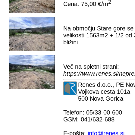
2
Cena: 75,00 €/m
Na območju Stare gore se 
velikosti 1563m2 + 1/2 od 
bližini.
Več na spletni strani:
https://www.renes.si/nep
Renes d.o.o., PE No
Vojkova cesta 101a
500 Nova Gorica
Telefon: 05/33-00-600
GSM: 041/632-688
E-pošta:
info@renes.si