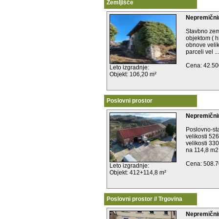
Zemljišče
Nepremičnin
Stavbno zem
objektom ( h
obnove velik
parceli vel ...
Cena: 42.50
Leto izgradnje:
Objekt: 106,20 m²
Poslovni prostor
Nepremični
Poslovno-st
velikosti 52
velikosti 33
na 114,8 m2 
Cena: 508.7
Leto izgradnje:
Objekt: 412+114,8 m²
Poslovni prostor // Trgovina
Nepremični