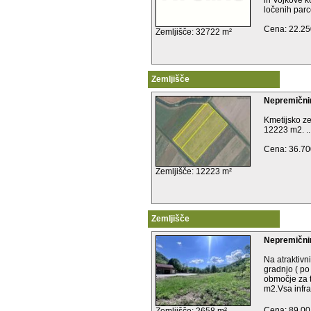
in Vojkove 
ločenih parcel
Cena: 22.25
Zemljišče: 32722 m²
Zemljišče
Nepremični
Kmetijsko ze
12223 m2. ..
Cena: 36.70
Zemljišče: 12223 m²
Zemljišče
Nepremičnin
Na atraktivni
gradnjo ( po
območje za t
m2.Vsa infras
Cena: 89,00