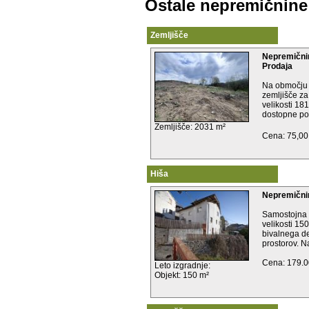
Ostale nepremičnine
Zemljišče
Nepremični
Prodaja
Na območju 
zemljišče za
velikosti 1
dostopne poti.
Zemljišče: 2031 m²
Cena: 75,00
Hiša
Nepremičnin
Samostojna 
velikosti 15
bivalnega de
prostorov. Na
Cena: 179.0
Leto izgradnje:
Objekt: 150 m²