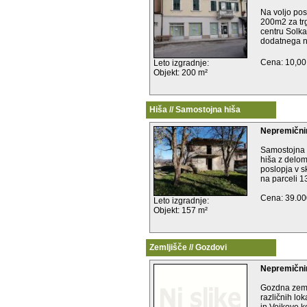
Na voljo posl
200m2 za tr
centru Solk
dodatnega n
Cena: 10,00
Leto izgradnje:
Objekt: 200 m²
Hiša // Samostojna hiša
Nepremičnin
Samostojna 
hiša z delo
poslopja v s
na parceli 1
Cena: 39.00
Leto izgradnje:
Objekt: 157 m²
Zemljišče // Gozdovi
Nepremični
Gozdna zeml
različnih lo