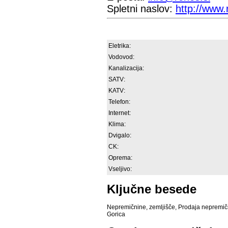
Spletni naslov:
http://www.
Eletrika:
Vodovod:
Kanalizacija:
SATV:
KATV:
Telefon:
Internet:
Klima:
Dvigalo:
CK:
Oprema:
Vseljivo:
Ključne besede
Nepremičnine
,
zemljišče
,
Prodaja nepremič
Gorica