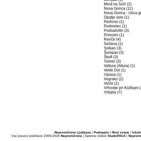
Most na Soči (2)
Nova Gorica (11)
Nova Gorica - Ulica g
Opatje selo (1)
Pedrovo (1)
Podmelec (1)
Podsabotin (3)
Porezen (1)
Renče (4)
Sežana (1)
Solkan (3)
Šempas (3)
Škofi (3)
Tolmin (3)
Valtura (Altura) (1)
Veliki Dol (1)
Vipava (1)
Vogrsko (2)
Volče (1)
Vrhovlje pri Kožbani (
Vrtojba (7)
Nepremičnine Ljubljana
|
Podnapisi
|
Real estate
|
Iskal
Vse pravice pridržane 2009-2026
Nepremičnine
| Spletne rešitve
StudioFACA
|
Nepremi