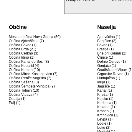
Zemljišče: 2658 m²
Občine
Naselja
Mestna občina Nova Gorica (50)
Ajdovščina (1)
Občina Ajdovščina (7)
Banjšice (2)
Občina Bovec (1)
Bovec (1)
Občina Brda (21)
Brestje (1)
Občina Cerkno (3)
Brje pri Komnu (2)
Občina Idrija (1)
Črniče (1)
Občina Kanal ob Soči (8)
Dolnje Cerovo (1)
Občina Kobarid (4)
Gonjače (1)
Občina Komen (10)
Gradišče pri Vipavi (1
Občina Miren-Kostanjevica (7)
Grgarske Ravne (1)
Občina Renče-Vogrsko (7)
Hudajužna (1)
Občina Sežana (3)
Idrija (1)
Občina Šempeter-Vrtojba (9)
Jagršče (1)
Občina Tolmin (13)
Kanal (1)
Občina Vipava (4)
Kneža (1)
Opatija (1)
Kojsko (1)
Pulj (1)
Koritnica (1)
Kozana (1)
Krasno (1)
Krtinovica (1)
Levpa (1)
Logje (1)
Loke (2)
Merljaki (1)