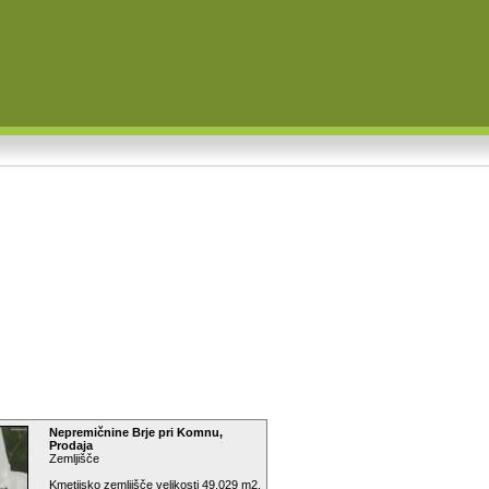
Nepremičnine Brje pri Komnu,
Prodaja
Zemljišče
Kmetijsko zemljišče velikosti 49.029 m2,