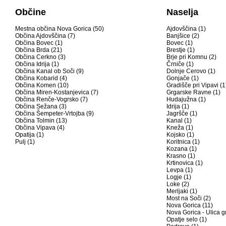
Občine
Naselja
Mestna občina Nova Gorica (50)
Ajdovščina (1)
Občina Ajdovščina (7)
Banjšice (2)
Občina Bovec (1)
Bovec (1)
Občina Brda (21)
Brestje (1)
Občina Cerkno (3)
Brje pri Komnu (2)
Občina Idrija (1)
Črniče (1)
Občina Kanal ob Soči (9)
Dolnje Cerovo (1)
Občina Kobarid (4)
Gonjače (1)
Občina Komen (10)
Gradišče pri Vipavi (1
Občina Miren-Kostanjevica (7)
Grgarske Ravne (1)
Občina Renče-Vogrsko (7)
Hudajužna (1)
Občina Sežana (3)
Idrija (1)
Občina Šempeter-Vrtojba (9)
Jagršče (1)
Občina Tolmin (13)
Kanal (1)
Občina Vipava (4)
Kneža (1)
Opatija (1)
Kojsko (1)
Pulj (1)
Koritnica (1)
Kozana (1)
Krasno (1)
Krtinovica (1)
Levpa (1)
Logje (1)
Loke (2)
Merljaki (1)
Most na Soči (2)
Nova Gorica (11)
Nova Gorica - Ulica g
Opatje selo (1)