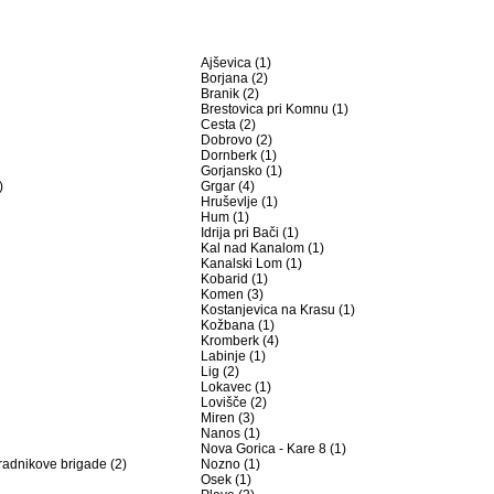
Ajševica (1)
Borjana (2)
Branik (2)
Brestovica pri Komnu (1)
Cesta (2)
Dobrovo (2)
Dornberk (1)
Gorjansko (1)
)
Grgar (4)
Hruševlje (1)
Hum (1)
Idrija pri Bači (1)
Kal nad Kanalom (1)
Kanalski Lom (1)
Kobarid (1)
Komen (3)
Kostanjevica na Krasu (1)
Kožbana (1)
Kromberk (4)
Labinje (1)
Lig (2)
Lokavec (1)
Lovišče (2)
Miren (3)
Nanos (1)
Nova Gorica - Kare 8 (1)
radnikove brigade (2)
Nozno (1)
Osek (1)