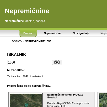
Nepremičnine
Nepremičnine
, občine, naselja
Domov
Nepremičnine
Novogradnja
Nepr
DOMOV
>
NEPREMIČNINE
1856
ISKALNIK
Ni zadetkov!
Za iskani niz
1856
ni zadetkov!
Priporočamo ogled nepremičnine...
Nepremičnine Škofi, Prodaja
Gozdovi
Gozd velikosti 3500m2 v neposredni
bližini vasi Škofi. ...