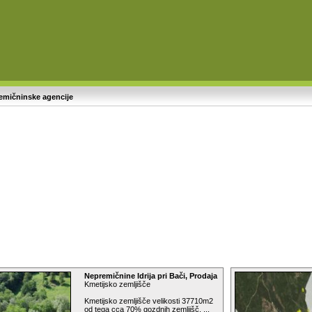
emičninske agencije
Nepremičnine Idrija pri Bači, Prodaja
Kmetijsko zemljišče
Kmetijsko zemljišče velikosti 37710m2
od tega cca 70% gozdnih zemljišč. ...