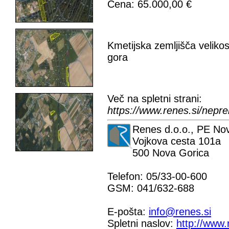
Cena: 65.000,00 €
Kmetijska zemljišča velik
gora
Več na spletni strani:
https://www.renes.si/nep
Renes d.o.o., PE No
Vojkova cesta 101a
500 Nova Gorica
Telefon: 05/33-00-600
GSM: 041/632-688
E-pošta:
info@renes.si
Spletni naslov:
http://www.