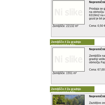
Nepremičnin
Prodaja se 
na območju k
6319m2 na o
gozd je bil pr
Cena: 0,50 
Zemljišče: 22132 m²
Zemljišče // Za gradnjo
stanovanjske hiše
Nepremični
Zemljišče n
gradnji veli
območju Fajd
Cena: 67,00
Zemljišče: 1551 m²
Zemljišče // Za gradnjo
stanovanjske hiše
Nepremičnin
Zazidljivo ze