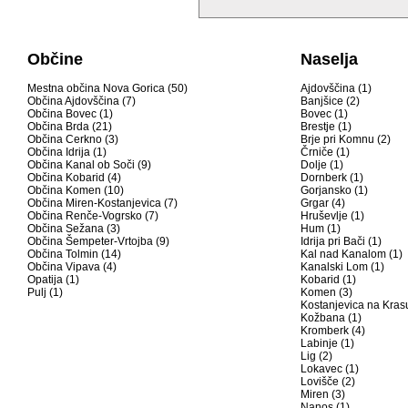
Občine
Naselja
Mestna občina Nova Gorica (50)
Ajdovščina (1)
Občina Ajdovščina (7)
Banjšice (2)
Občina Bovec (1)
Bovec (1)
Občina Brda (21)
Brestje (1)
Občina Cerkno (3)
Brje pri Komnu (2)
Občina Idrija (1)
Črniče (1)
Občina Kanal ob Soči (9)
Dolje (1)
Občina Kobarid (4)
Dornberk (1)
Občina Komen (10)
Gorjansko (1)
Občina Miren-Kostanjevica (7)
Grgar (4)
Občina Renče-Vogrsko (7)
Hruševlje (1)
Občina Sežana (3)
Hum (1)
Občina Šempeter-Vrtojba (9)
Idrija pri Bači (1)
Občina Tolmin (14)
Kal nad Kanalom (1)
Občina Vipava (4)
Kanalski Lom (1)
Opatija (1)
Kobarid (1)
Pulj (1)
Komen (3)
Kostanjevica na Krasu
Kožbana (1)
Kromberk (4)
Labinje (1)
Lig (2)
Lokavec (1)
Lovišče (2)
Miren (3)
Nanos (1)