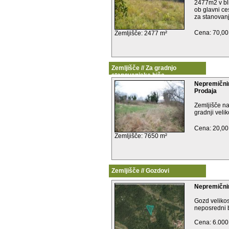
2477m2 v bli
ob glavni ce
za stanovanje
Cena: 70,00
Zemljišče: 2477 m²
Zemljišče // Za gradnjo
stanovanjske hiše
Nepremičnin
Prodaja
Zemljišče n
gradnji velik
Cena: 20,00
Zemljišče: 7650 m²
Zemljišče // Gozdovi
Nepremičnin
Gozd veliko
neposredni bl
Cena: 6.000