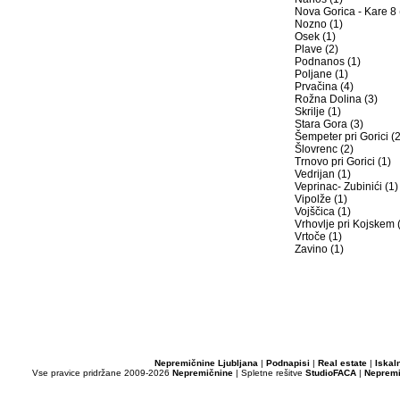
Nova Gorica - Kare 8 
Nozno (1)
Osek (1)
Plave (2)
Podnanos (1)
Poljane (1)
Prvačina (4)
Rožna Dolina (3)
Skrilje (1)
Stara Gora (3)
Šempeter pri Gorici (2
Šlovrenc (2)
Trnovo pri Gorici (1)
Vedrijan (1)
Veprinac- Zubinići (1)
Vipolže (1)
Vojščica (1)
Vrhovlje pri Kojskem 
Vrtoče (1)
Zavino (1)
Nepremičnine Ljubljana
|
Podnapisi
|
Real estate
|
Iskal
Vse pravice pridržane 2009-2026
Nepremičnine
| Spletne rešitve
StudioFACA
|
Nepremi