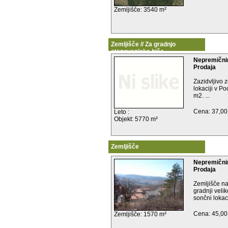
Zemljišče: 3540 m²
Zemljišče // Za gradnjo
stanovanjske hiše
Nepremični
Prodaja
Zazidvljivo 
lokaciji v P
m2. ...
Cena: 37,00
Leto :
Objekt: 5770 m²
Zemljišče
Nepremični
Prodaja
Zemljišče n
gradnji veli
sončni lokacij
Cena: 45,00
Zemljišče: 1570 m²