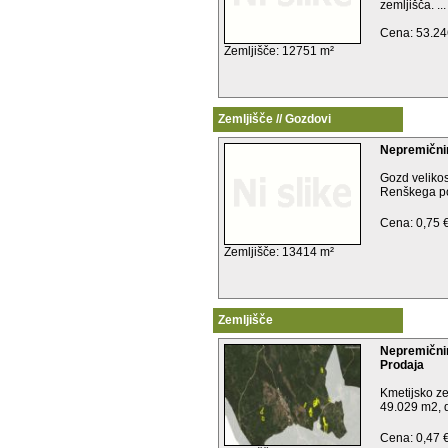
zemljišča. ...
Cena: 53.24
Zemljišče: 12751 m²
Zemljišče // Gozdovi
Nepremični
Gozd velikos
Renškega pod
Cena: 0,75 
Zemljišče: 13414 m²
Zemljišče
Nepremičnin
Prodaja
Kmetijsko ze
49.029 m2, d
Cena: 0,47 