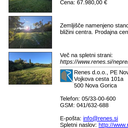
Cena: 67.980,00 €
Zemljišče namenjeno stanov
bližini centra. Prodajna c
Več na spletni strani:
https://www.renes.si/nep
Renes d.o.o., PE No
Vojkova cesta 101a
500 Nova Gorica
Telefon: 05/33-00-600
GSM: 041/632-688
E-pošta:
info@renes.si
Spletni naslov:
http://www.