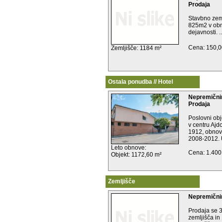
Prodaja
Stavbno zeml
825m2 v obm
dejavnosti. ..
Cena: 150,0
Zemljišče: 1184 m²
Ostala ponudba // Hotel
Nepremični
Prodaja
Poslovni obje
v centru Ajd
1912, obnovl
2008-2012. U
Leto obnove:
Cena: 1.400
Objekt: 1172,60 m²
Zemljišče
Nepremični
Prodaja se 
zemljišča i