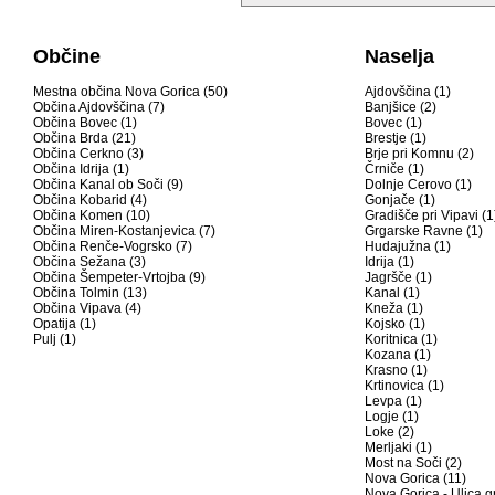
Občine
Naselja
Mestna občina Nova Gorica (50)
Ajdovščina (1)
Občina Ajdovščina (7)
Banjšice (2)
Občina Bovec (1)
Bovec (1)
Občina Brda (21)
Brestje (1)
Občina Cerkno (3)
Brje pri Komnu (2)
Občina Idrija (1)
Črniče (1)
Občina Kanal ob Soči (9)
Dolnje Cerovo (1)
Občina Kobarid (4)
Gonjače (1)
Občina Komen (10)
Gradišče pri Vipavi (1
Občina Miren-Kostanjevica (7)
Grgarske Ravne (1)
Občina Renče-Vogrsko (7)
Hudajužna (1)
Občina Sežana (3)
Idrija (1)
Občina Šempeter-Vrtojba (9)
Jagršče (1)
Občina Tolmin (13)
Kanal (1)
Občina Vipava (4)
Kneža (1)
Opatija (1)
Kojsko (1)
Pulj (1)
Koritnica (1)
Kozana (1)
Krasno (1)
Krtinovica (1)
Levpa (1)
Logje (1)
Loke (2)
Merljaki (1)
Most na Soči (2)
Nova Gorica (11)
Nova Gorica - Ulica g