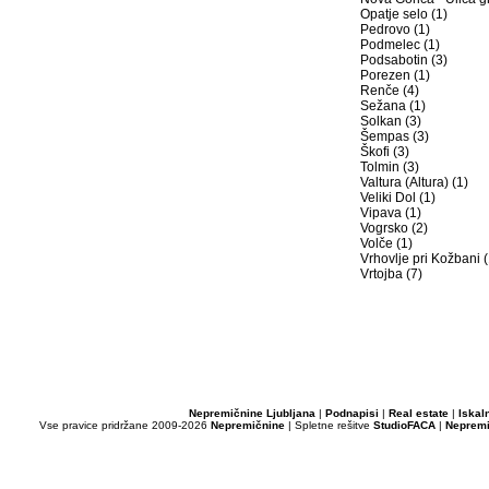
Opatje selo (1)
Pedrovo (1)
Podmelec (1)
Podsabotin (3)
Porezen (1)
Renče (4)
Sežana (1)
Solkan (3)
Šempas (3)
Škofi (3)
Tolmin (3)
Valtura (Altura) (1)
Veliki Dol (1)
Vipava (1)
Vogrsko (2)
Volče (1)
Vrhovlje pri Kožbani (
Vrtojba (7)
Nepremičnine Ljubljana
|
Podnapisi
|
Real estate
|
Iskal
Vse pravice pridržane 2009-2026
Nepremičnine
| Spletne rešitve
StudioFACA
|
Nepremi