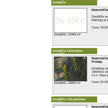
Zemljišče
Nepremični
Zemljišče ve
katerega je 
Cena: 30,00
Zemljišče: 20366 m²
Zemljišče // Kmetijsko
zemljišče
Nepremičnin
Prodaja
Kmetijska ze
28805m2 od
v k.o. Stara g
Cena: 65.00
Zemljišče: 28805 m²
Zemljišče // Za poslovno
gradnjo
Nepremični