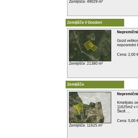
Zemljišče: 49029 m²
Zemljišče // Gozdovi
Nepremičnin
Gozd veliko
neposredni bl
Cena: 2,00 
Zemljišče: 21380 m²
Zemljišče
Nepremičnin
Kmetijsko ze
11625m2 v ne
Škofi. ...
Cena: 5,00 
Zemljišče: 11625 m²