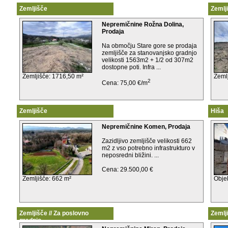
Zemljišče
Zemlj
Nepremičnine Rožna Dolina,
Prodaja
Na območju Stare gore se prodaja
zemljišče za stanovanjsko gradnjo
velikosti 1563m2 + 1/2 od 307m2
dostopne poti. Infra ...
Zemljišče: 1716,50 m²
Zeml
2
Cena: 75,00 €/m
Zemljišče
Hiša
Nepremičnine Komen, Prodaja
Zazidljivo zemljišče velikosti 662
m2 z vso potrebno infrastrukturo v
neposredni bližini. ...
Cena: 29.500,00 €
Zemljišče: 662 m²
Obje
Zemljišče // Za poslovno
Zemlj
gradnjo