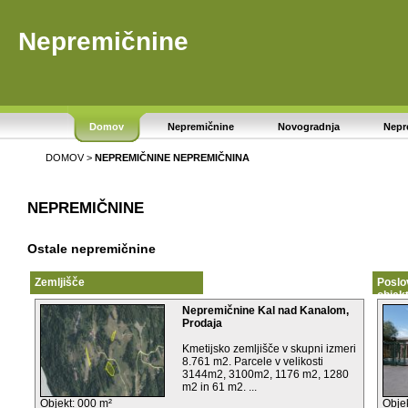
Nepremičnine
Domov
Nepremičnine
Novogradnja
Nepr
DOMOV
>
NEPREMIČNINE
NEPREMIČNINA
NEPREMIČNINE
Ostale nepremičnine
Zemljišče
Poslov
objek
Nepremičnine Kal nad Kanalom,
Prodaja
Kmetijsko zemljišče v skupni izmeri
8.761 m2. Parcele v velikosti
3144m2, 3100m2, 1176 m2, 1280
m2 in 61 m2. ...
Objekt: 000 m²
Obje