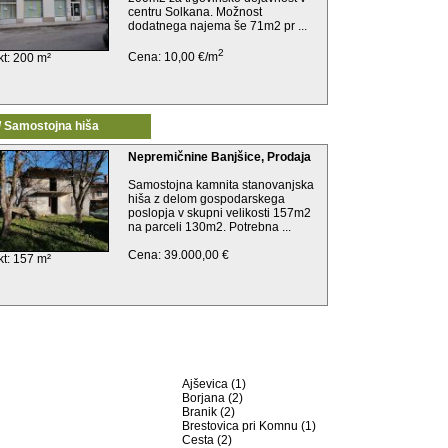
centru Solkana. Možnost
dodatnega najema še 71m2 pr ...
2
Cena: 10,00 €/m
kt: 200 m²
// Samostojna hiša
Nepremičnine Banjšice, Prodaja
Samostojna kamnita stanovanjska
hiša z delom gospodarskega
poslopja v skupni velikosti 157m2
na parceli 130m2. Potrebna ...
Cena: 39.000,00 €
kt: 157 m²
Ajševica (1)
Borjana (2)
Branik (2)
Brestovica pri Komnu (1)
Cesta (2)