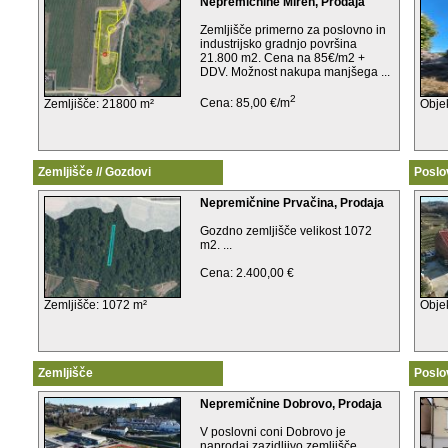
Nepremičnine Miren, Prodaja
Zemljišče primerno za poslovno in
industrijsko gradnjo površina
21.800 m2. Cena na 85€/m2 +
DDV. Možnost nakupa manjšega ...
2
Cena: 85,00 €/m
Zemljišče: 21800 m²
Obje
Zemljišče // Gozdovi
Poslo
Nepremičnine Prvačina, Prodaja
Gozdno zemljišče velikost 1072
m2. ...
Cena: 2.400,00 €
Zemljišče: 1072 m²
Obje
Zemljišče
Poslov
Nepremičnine Dobrovo, Prodaja
V poslovni coni Dobrovo je
naprodaj zazidljivo zemljišče