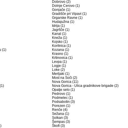
Dobrovo (2)
Dolnje Cerovo (1)
Gonjače (1)
Gradišče pri Vipavi (1)
Grgarske Ravne (1)
Hudajužna (1)
Idrija (1)
Jagršče (1)
Kanal (1)
Kneža (1)
Kojsko (1)
Koritnica (1)
 (1)
Kozana (1)
Krasno (1)
Krtinovica (1)
Levpa (1)
Logje (1)
Loke (2)
Merljaki (1)
Most na Soči (2)
Nova Gorica (11)
(1)
Nova Gorica - Ulica gradnikove brigade (2)
Opatje selo (1)
Pedrovo (1)
Podmelec (1)
Podsabotin (3)
Porezen (1)
Renče (4)
Sežana (1)
Solkan (3)
Šempas (3)
)
Škofi (3)