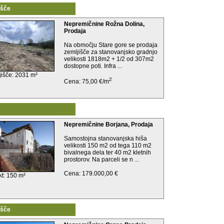
išče
Nepremičnine Rožna Dolina,
Prodaja
Na območju Stare gore se prodaja
zemljišče za stanovanjsko gradnjo
velikosti 1818m2 + 1/2 od 307m2
dostopne poti. Infra ...
jišče: 2031 m²
2
Cena: 75,00 €/m
Nepremičnine Borjana, Prodaja
Samostojna stanovanjska hiša
velikosti 150 m2 od tega 110 m2
bivalnega dela ter 40 m2 kletnih
prostorov. Na parceli se n ...
Cena: 179.000,00 €
kt: 150 m²
išče