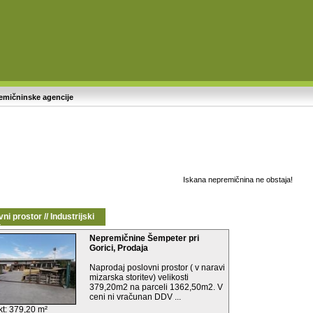
emičninske agencije
Iskana nepremičnina ne obstaja!
ni prostor // Industrijski
t
Nepremičnine Šempeter pri
Gorici, Prodaja
Naprodaj poslovni prostor ( v naravi
mizarska storitev) velikosti
379,20m2 na parceli 1362,50m2. V
ceni ni vračunan DDV ...
kt: 379,20 m²