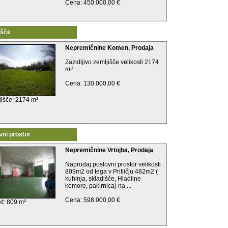
Cena: 450.000,00 €
išče
Nepremičnine Komen, Prodaja
Zazidljivo zemljišče velikosti 2174
m2. ...
Cena: 130.000,00 €
jišče: 2174 m²
vni prostor
Nepremičnine Vrtojba, Prodaja
Naprodaj poslovni prostor velikosti
809m2 od tega v Pritličju 482m2 (
kuhinja, skladišče, Hladilne
komore, pakirnica) na ...
Cena: 598.000,00 €
kt: 809 m²