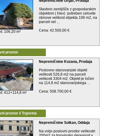
Nepremičnine Grgar, Prodaja
Stavbno zemljišče z gospodarskim
objektom ( hlev) potreben celovite
obnove velikost objekta 106 m2, na
parceli vel ...
Cena: 42.500,00 €
kt: 106,20 m²
vni prostor
Nepremičnine Kozana, Prodaja
Poslovno-stanovanjski objekt
velikosti 526,8 m2 na parceli
velikosti 3304 m2. Objekt je ločen
na 114,8 m2 stanovanjskega ...
Cena: 508.700,00 €
kt: 412+114,8 m²
ni prostor // Trgovina
Nepremičnine Solkan, Oddaja
Na voljo poslovni prostor velikostri
200m2 za trgovinsko dejavnost v