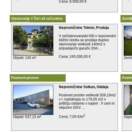
Cena: 8.500,00 €
Stanovanje // Štiri ali večsobno
Zemlj
stanovanje
Nepremičnine Tolmin, Prodaja
V večstanovanjski hiši v neposredni
bližini centra se prodaja duplex
stanovanje velikosti 140m2 s
pripadajočo garažo 20m ...
Cena: 245.000,00 €
Objekt: 140 m²
Zeml
Poslovni prostor
Poslo
Nepremičnine Solkan, Oddaja
Poslovni prostor velikosti 358,10m2
v I. nadstropju in 179,05 m2 v
pritličju oddamo v najem . V ceni ni
vključen DDV. ...
2
Cena: 7,00 €/m
Objekt: 537,15 m²
Obje