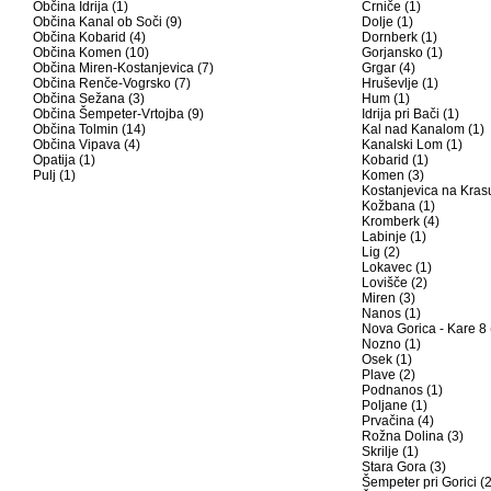
Občina Idrija (1)
Črniče (1)
Občina Kanal ob Soči (9)
Dolje (1)
Občina Kobarid (4)
Dornberk (1)
Občina Komen (10)
Gorjansko (1)
Občina Miren-Kostanjevica (7)
Grgar (4)
Občina Renče-Vogrsko (7)
Hruševlje (1)
Občina Sežana (3)
Hum (1)
Občina Šempeter-Vrtojba (9)
Idrija pri Bači (1)
Občina Tolmin (14)
Kal nad Kanalom (1)
Občina Vipava (4)
Kanalski Lom (1)
Opatija (1)
Kobarid (1)
Pulj (1)
Komen (3)
Kostanjevica na Krasu
Kožbana (1)
Kromberk (4)
Labinje (1)
Lig (2)
Lokavec (1)
Lovišče (2)
Miren (3)
Nanos (1)
Nova Gorica - Kare 8 
Nozno (1)
Osek (1)
Plave (2)
Podnanos (1)
Poljane (1)
Prvačina (4)
Rožna Dolina (3)
Skrilje (1)
Stara Gora (3)
Šempeter pri Gorici (2