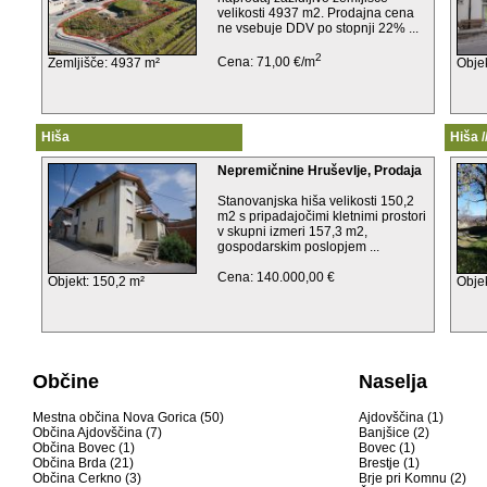
velikosti 4937 m2. Prodajna cena
ne vsebuje DDV po stopnji 22% ...
2
Cena: 71,00 €/m
Zemljišče: 4937 m²
Obje
Hiša
Hiša 
Nepremičnine Hruševlje, Prodaja
Stanovanjska hiša velikosti 150,2
m2 s pripadajočimi kletnimi prostori
v skupni izmeri 157,3 m2,
gospodarskim poslopjem ...
Cena: 140.000,00 €
Objekt: 150,2 m²
Obje
Občine
Naselja
Mestna občina Nova Gorica (50)
Ajdovščina (1)
Občina Ajdovščina (7)
Banjšice (2)
Občina Bovec (1)
Bovec (1)
Občina Brda (21)
Brestje (1)
Občina Cerkno (3)
Brje pri Komnu (2)